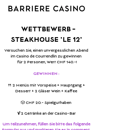
WETTBEWERB
-
STEAKHOUSE "LE 12"
Versuchen Sie, einen unvergesslichen Abend
im Casino de Courrendlin zu gewinnen
für 2 Personen, Wert CHF 140.-!
GEWINNEN :
🍴 2 Menüs mit Vorspeise + Hauptgang +
Dessert + 2 Gläser Wein + Kaffee
🎲 CHF 20.- Spielguthaben
🍹2 Getränke an der Casino-Bar
Um teilzunehmen, füllen Sie bitte das folgende