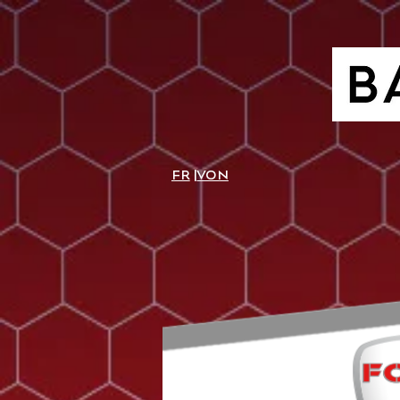
FR
|
VON