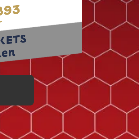
1893
r
CKETS
nen